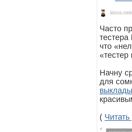
Школа трей
Часто п
тестера 
что «нел
«тестер 
Начну ср
для сом
выклады
красивы
(
Читать