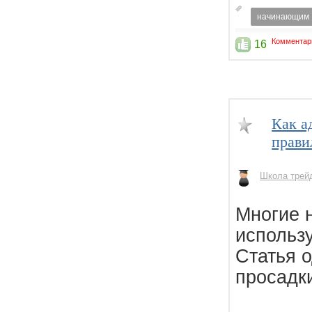
начинающим
Комментар
16
Как а
прави
Школа трей
Многие 
использу
Статья 
просадки