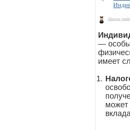
Индив
Школа трей
Индиви
— особы
физическ
имеет с
Налог
освобо
получе
может 
вклада