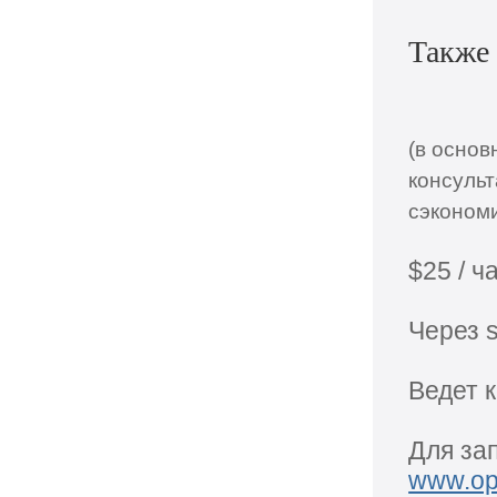
доступе, но консультации позволяют
форсированно стартовать, и сэкономить
Также
время при обучении)
$25 / час
Через skype
(в основ
Ведет консультации
Kaur
консуль
Для записи обращаться в личку —
сэкономи
www.opentraders.ru/private/add/?
talk_users=Kaur
$25 / ч
Или на скайп: kayumovru
Через 
Ведет 
Для за
www.ope