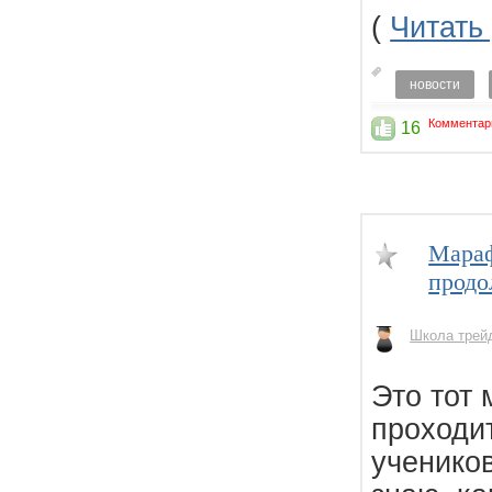
(
Читать
новости
Комментар
16
Мараф
прод
Школа трей
Это тот
проходит
учеников