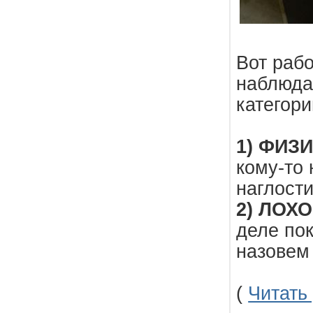
Вот раб
наблюда
категори
1) ФИЗ
кому-то 
наглости
2) ЛОХ
деле пок
назовем 
(
Читать