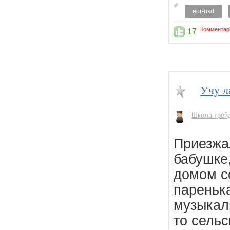
eur-usd
Комментар
17
Учу л
Школа трей
Приезжал
бабушке
домом с
паренька
музыкал
то сельс