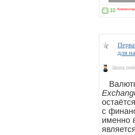
Комментар
10
Перва
для н
Школа трей
Валютны
Exchang
остаётс
с финан
именно 
являетс