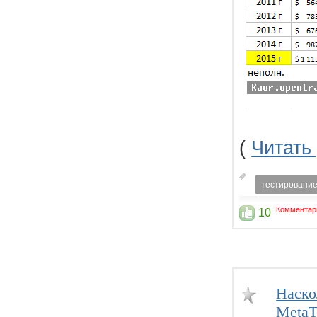
(
Читать
тестировани
Комментар
10
Наско
MetaT