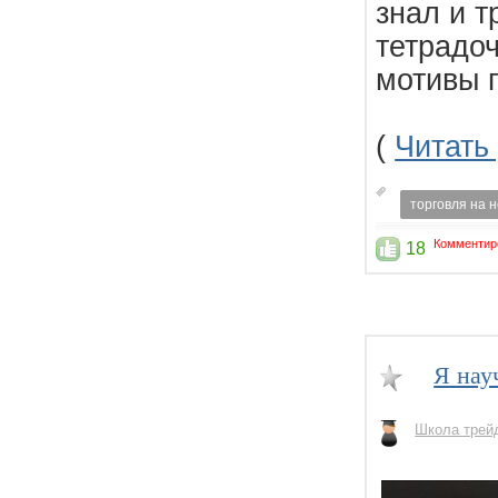
знал и т
тетрадо
мотивы 
(
Читать
торговля на 
Комментир
18
Я нау
Школа трей