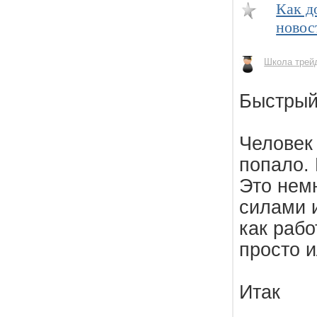
Как д
новос
Школа трей
Быстрый
Человек 
попало. 
Это нем
силами и
как раб
просто 
Итак