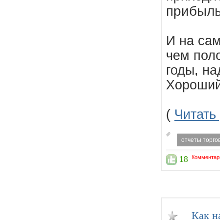
прибыль
И на са
чем пол
годы, на
Хороши
(
Читать
отчеты торго
Комментар
18
Как н