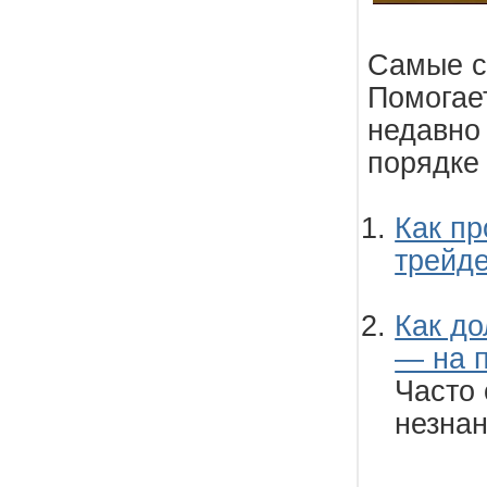
Самые с
Помогает
недавно
порядке 
Как пр
трейде
Как до
— на п
Часто 
незна