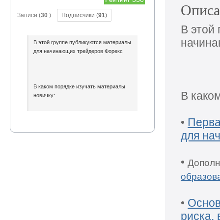
Описа
Записи (
30
)
Подписчики (
91
)
В этой
начина
В этой группе публикуются материалы
для начинающих трейдеров Форекс
В каком порядке изучать материалы
В како
новичку:
•
Первая сделка на Форекс за 7 шагов
•
Перва
— инструкция для начинающих
для на
•
Дополнительный материал для
любознательных:
Механизм образования
•
прибыли на Форекс, кредитное плечо
Дополн
образов
•
Основы ММ: каким лотом открыть
сделку? Расчет риска, виды
управления капиталом
•
Основ
•
(видео) Начальная настройка
риска,