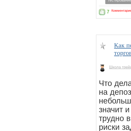
тестировани
Комментарие
7
Как п
торго
Школа трей
Что дела
на депоз
небольш
значит и
трудно 
риски за