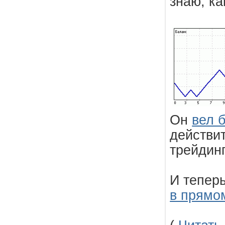
знаю, ка
Он
вел 
действит
трейдинг
И тепер
в прямо