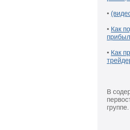
Metatrader
•
Как подняться трейдеру, если денег
•
(виде
нет, а прибыльная торговая система
есть?
•
Как по
•
Как просто учитывать выход
прибыл
новостей в работе трейдера-технаря
на Форекс
•
Как п
трейде
В содержании указаны только
некоторые первостепенные
материалы. Полностью смотрите в
группе.
В соде
первос
Также доступны платные
консультации
группе.
(в основном, все ответы есть в бесплатном