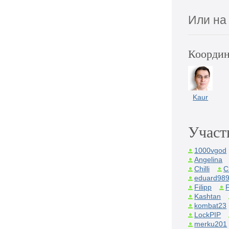
Или на
Координ
Kaur
Участ
1000vgod
Angelina
Chilli
C
eduard98
Filipp
F
Kashtan
kombat23
LockPIP
merku201