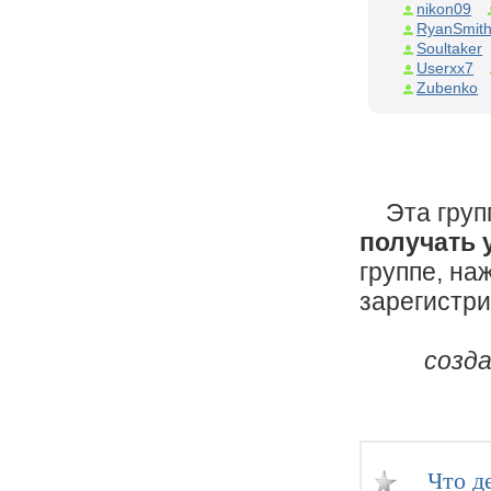
nikon09
RyanSmit
Soultaker
Userxx7
Zubenko
Эта групп
получать 
группе, на
зарегистр
созд
Что д