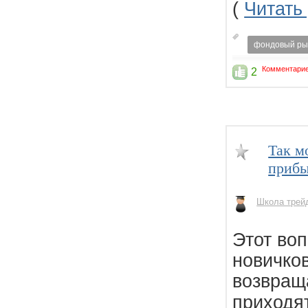
(
Читать
фондовый ры
Комментарие
2
Так м
прибы
Школа трей
Этот воп
новичков
возвращ
приходят