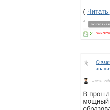
(
Читать
торговля на 
Комментар
21
О вза
анали
Школа трей
В прошл
мощный 
образов