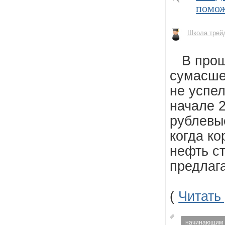
помож
Школа трей
В прошл
сумасше
не успе
начале 2
рублевые
когда ко
нефть с
предлаг
(
Читать
начинающим