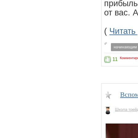
прибыльн
от вас. 
(
Читать
начинающим
Комментир
11
Вспом
Школа трей